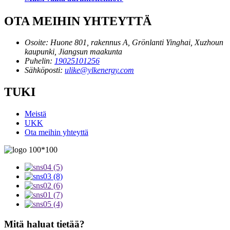
OTA MEIHIN YHTEYTTÄ
Osoite:
Huone 801, rakennus A, Grönlanti Yinghai, Xuzhoun
kaupunki, Jiangsun maakunta
Puhelin:
19025101256
Sähköposti:
ulike@ylkenergy.com
TUKI
Meistä
UKK
Ota meihin yhteyttä
Mitä haluat tietää?