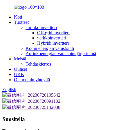
Koti
Tuotteet
aurinko invertteri
Off-grid invertteri
verkkoinvertteri
Hybridi invertteri
Kodin energian varastointi
Aurinkoenergian varastointijärjestelmä
Meistä
Tehdaskierros
Uutiset
UKK
Ota meihin yhteyttä
English
Suositella