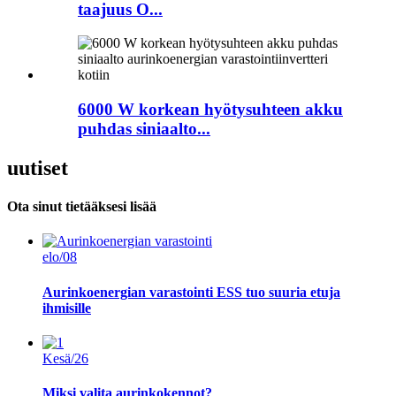
taajuus O...
6000 W korkean hyötysuhteen akku
puhdas siniaalto...
uutiset
Ota sinut tietääksesi lisää
elo/08
Aurinkoenergian varastointi ESS tuo suuria etuja
ihmisille
Kesä/26
Miksi valita aurinkokennot?