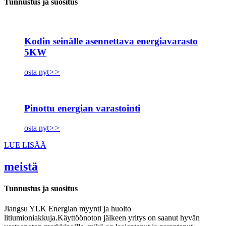
Tunnustus ja suositus
Kodin seinälle asennettava energiavarasto
5KW
osta nyt
>>
Pinottu energian varastointi
osta nyt
>>
LUE LISÄÄ
meistä
Tunnustus ja suositus
Jiangsu YLK Energian myynti ja huolto
litiumioniakkuja.Käyttöönoton jälkeen yritys on saanut hyvän